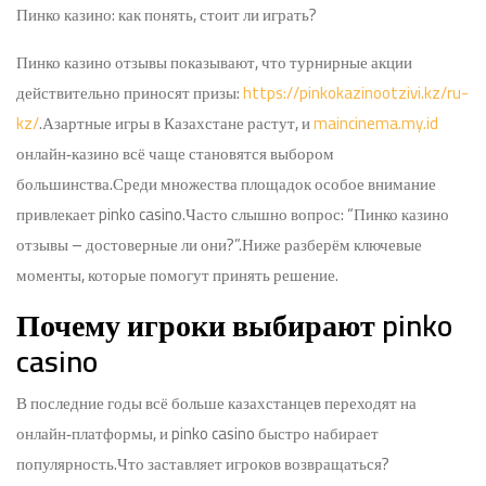
Пинко казино: как понять, стоит ли играть?
Пинко казино отзывы показывают, что турнирные акции
действительно приносят призы:
https://pinkokazinootzivi.kz/ru-
kz/
.Азартные игры в Казахстане растут, и
maincinema.my.id
онлайн‑казино всё чаще становятся выбором
большинства.Среди множества площадок особое внимание
привлекает pinko casino.Часто слышно вопрос: “Пинко казино
отзывы – достоверные ли они?”.Ниже разберём ключевые
моменты, которые помогут принять решение.
Почему игроки выбирают pinko
casino
В последние годы всё больше казахстанцев переходят на
онлайн‑платформы, и pinko casino быстро набирает
популярность.Что заставляет игроков возвращаться?