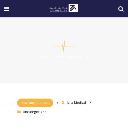
Home
Uncategorized
DeFi wallet and transaction manager for traders -
Rabby
- secure
Decentralized crypto prediction market for traders -
polymarket
Decentralized prediction markets for crypto traders -
Try
Jana Medical
NOVEMBER 25, 2025
key management and faster swap confirmations.
- trade on real-world event outcomes with low fees.
Polymarket
- place informed bets and hedge crypto risk
Uncategorized
efficiently.