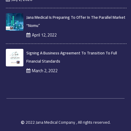
Jana Medical Is Preparing To Offer In The Parallel Market
“Nomu”
April 12, 2022
Signing A Business Agreement To Transition To Full
Financial Standards
March 2, 2022
©
2022 Jana Medical Company , All rights reserved.