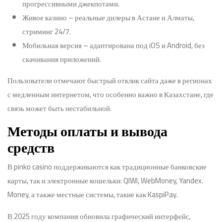
прогрессивными джекпотами.
Живое казино – реальные дилеры в Астане и Алматы,
стриминг 24/7.
Мобильная версия – адаптирована под iOS и Android, без
скачивания приложений.
Пользователи отмечают быстрый отклик сайта даже в регионах
с медленным интернетом, что особенно важно в Казахстане, где
связь может быть нестабильной.
Методы оплаты и вывода
средств
В pinko casino поддерживаются как традиционные банковские
карты, так и электронные кошельки: QIWI, WebMoney, Yandex.
Money, а также местные системы, такие как KaspiPay.
В 2025 году компания обновила графический интерфейс,