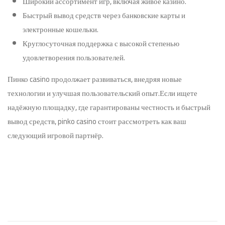
Широкий ассортимент игр, включая живое казино.
Быстрый вывод средств через банковские карты и
электронные кошельки.
Круглосуточная поддержка с высокой степенью
удовлетворения пользователей.
Пинко casino продолжает развиваться, внедряя новые
технологии и улучшая пользовательский опыт.Если ищете
надёжную площадку, где гарантированы честность и быстрый
вывод средств, pinko casino стоит рассмотреть как ваш
следующий игровой партнёр.