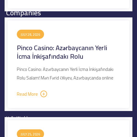
Companies
Excellent Care Co.
JULY 28, 2026
Elite Health Care Co.
Pinco Casino: Azərbaycanın Yerli
Jana Medical Factory
İcma İnkişafındakı Rolu
News
Pinco Casino: Azərbaycanın Yerli İcma İnkişafındakı
Rolu Salam! Mən Fərid Əliyev, Azərbaycanda online
Hello World
Read More
July 2, 2026
Hello World
July 2, 2026
JULY 25, 2026