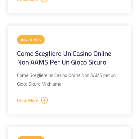
JULY 20, 2026
Come Scegliere Un Casino Online
Non AAMS Per Un Gioco Sicuro
Come Scegliere un Casino Online Non AAMS per un
Gioco Sicuro Mi chiamo
Read More