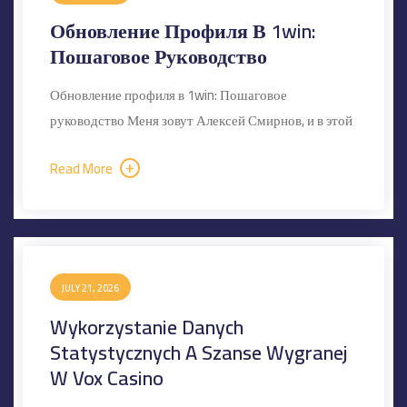
Обновление Профиля В 1win:
Jana Medical Is Preparing To Offer In The Parallel Market
Пошаговое Руководство
“Nomu”
April 12, 2022
Обновление профиля в 1win: Пошаговое
руководство Меня зовут Алексей Смирнов, и в этой
Signing A Business Agreement To Transition To Full
Financial Standards
Read More
March 2, 2022
JULY 21, 2026
Wykorzystanie Danych
Statystycznych A Szanse Wygranej
©
2022 Jana Medical Company , All rights reserved.
W Vox Casino